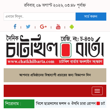
রবিবার, ০৯ অগাস্ট ২০২৬, ০৩:৪৮ পূর্বাহ্ন
সার্চ করুন
Toggle
naviga
শিরোনাম :
চাটখিলে ছাত্রদলের ফলদ ও ঔষধি চারা রোপণ
চাটখিলে ইসলামী