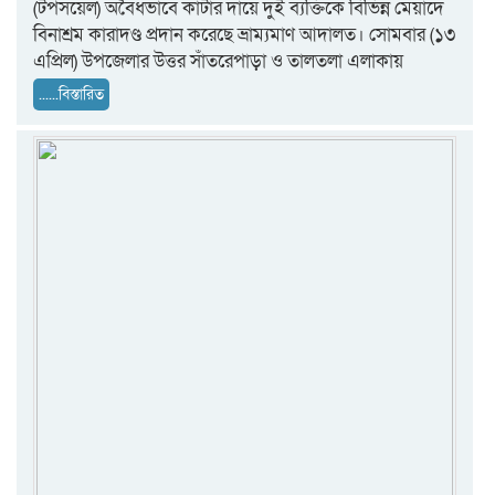
(টপসয়েল) অবৈধভাবে কাটার দায়ে দুই ব্যক্তিকে বিভিন্ন মেয়াদে
বিনাশ্রম কারাদণ্ড প্রদান করেছে ভ্রাম্যমাণ আদালত। সোমবার (১৩
এপ্রিল) উপজেলার উত্তর সাঁতরেপাড়া ও তালতলা এলাকায়
......বিস্তারিত