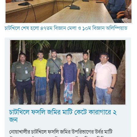
চাটখিলে শেষ হলো ৪৭তম বিজ্ঞান মেলা ও ১০ম বিজ্ঞান অলিম্পিয়াড
চাটখিলে ফসলি জমির মাটি কেটে কারাগারে ২
জন
নোয়াখালীর চাটখিলে ফসলি জমির উপরিভাগের উর্বর মাটি