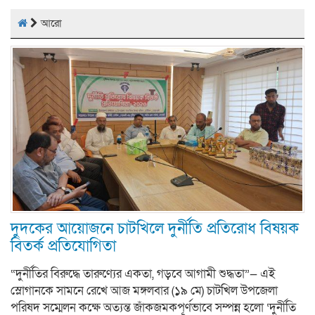
আরো
দুদকের আয়োজনে চাটখিলে দুর্নীতি প্রতিরোধ বিষয়ক
বিতর্ক প্রতিযোগিতা
“দুর্নীতির বিরুদ্ধে তারুণ্যের একতা, গড়বে আগামী শুদ্ধতা”— এই
স্লোগানকে সামনে রেখে আজ মঙ্গলবার (১৯ মে) চাটখিল উপজেলা
পরিষদ সম্মেলন কক্ষে অত্যন্ত জাঁকজমকপূর্ণভাবে সম্পন্ন হলো ‘দুর্নীতি