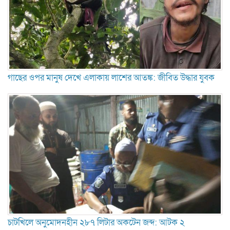
গাছের ওপর মানুষ দেখে এলাকায় লাশের আতঙ্ক: জীবিত উদ্ধার যুবক
চাটখিলে অনুমোদনহীন ২৮৭ লিটার অকটেন জব্দ: আটক ২