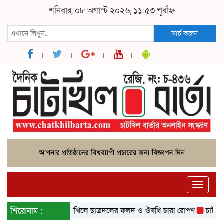
শনিবার, ০৮ অগাস্ট ২০২৬, ১১:৫৩ পূর্বাহ্ন
সার্চ করুন
Toggle
naviga
শিরোনাম :
চাটখিলে ছাত্রদলের ফলদ ও ঔষধি চারা রোপণ
চাটখিলে ইসলাম