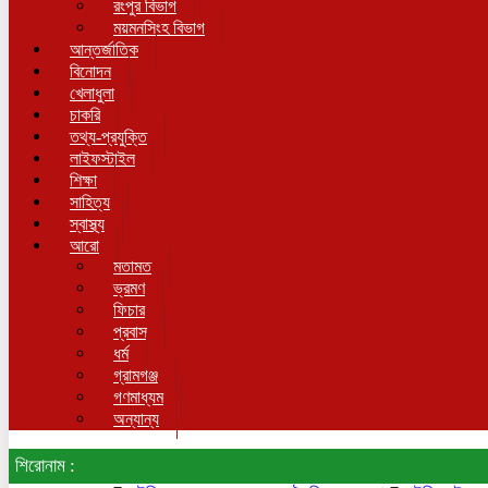
রংপুর বিভাগ
ময়মনসিংহ বিভাগ
আন্তর্জাতিক
বিনোদন
খেলাধুলা
চাকরি
তথ্য-প্রযুক্তি
লাইফস্টাইল
শিক্ষা
সাহিত্য
স্বাস্থ্য
আরো
মতামত
ভ্রমণ
ফিচার
প্রবাস
ধর্ম
গ্রামগঞ্জ
গণমাধ্যম
অন্যান্য
শিরোনাম :