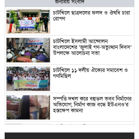
জনপ্রিয় সংবাদ
চাটখিলে ছাত্রদলের ফলদ ও ঔষধি চারা
রোপণ
চাটখিলে ইসলামী আন্দোলন
বাংলাদেশের ‘জুলাই গণ-অভ্যুত্থান দিবস’
উপলক্ষে আলোচনা সভা
চাটখিলে ১১ দলীয় ঐক্যের সমাবেশ ও
গণমিছিল
সম্পত্তি দখল করে বহুতল ভবন নির্মাণের
অভিযোগ, নির্মাণ কাজ বন্ধে ইউএনও’র
হস্তক্ষেপ কামনা
চাটখিলে ইসলামী আন্দোলন
বাংলাদেশের গৃহনির্মাণ প্রকল্পের প্রথম