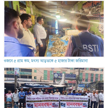
ওজনে ৫ গ্রাম কম, মৎস্য আড়তকে ৫ হাজার টাকা জরিমানা