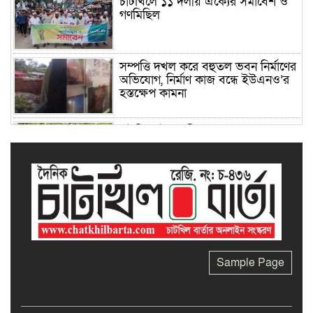
চাটখিলে ১১ দলীয় ঐক্যের সমাবেশ ও
গণমিছিল
সম্পত্তি দখল করে বহুতল ভবন নির্মাণের
অভিযোগ, নির্মাণ কাজ বন্ধে ইউএনও’র
হস্তক্ষেপ কামনা
চাটখিলে ইসলামী আন্দোলন
বাংলাদেশের গৃহনির্মাণ প্রকল্পের প্রথম
ঘর হস্তান্তর
জনতা উচ্চ বিদ্যালয়ের এডহক কমিটির
সভাপতি হলেন মনির হোসেন
হলি ৮৬ ফাউন্ডেশনের উদ্যোগে গাছের
Sample Page
চারা বিতরণ