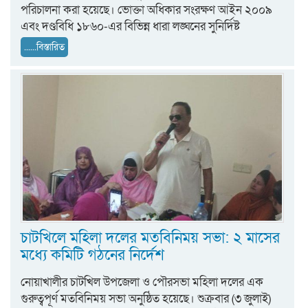
পরিচালনা করা হয়েছে। ভোক্তা অধিকার সংরক্ষণ আইন ২০০৯
এবং দণ্ডবিধি ১৮৬০-এর বিভিন্ন ধারা লঙ্ঘনের সুনির্দিষ্ট
......বিস্তারিত
চাটখিলে মহিলা দলের মতবিনিময় সভা: ২ মাসের
মধ্যে কমিটি গঠনের নির্দেশ
নোয়াখালীর চাটখিল উপজেলা ও পৌরসভা মহিলা দলের এক
গুরুত্বপূর্ণ মতবিনিময় সভা অনুষ্ঠিত হয়েছে। শুক্রবার (৩ জুলাই)