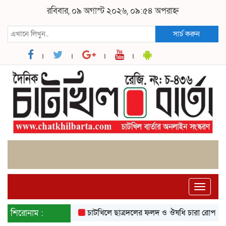
রবিবার, ০৯ অগাস্ট ২০২৬, ০৯:৫৪ অপরাহ্ন
সার্চ করুন
Toggle
naviga
শিরোনাম :
চাটখিলে ছাত্রদলের ফলদ ও ঔষধি চারা রোপণ
চাটখ