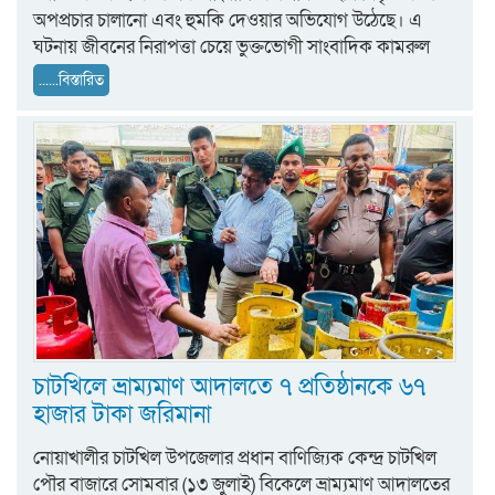
অপপ্রচার চালানো এবং হুমকি দেওয়ার অভিযোগ উঠেছে। এ
ঘটনায় জীবনের নিরাপত্তা চেয়ে ভুক্তভোগী সাংবাদিক কামরুল
......বিস্তারিত
চাটখিলে ভ্রাম্যমাণ আদালতে ৭ প্রতিষ্ঠানকে ৬৭
হাজার টাকা জরিমানা
নোয়াখালীর চাটখিল উপজেলার প্রধান বাণিজ্যিক কেন্দ্র চাটখিল
পৌর বাজারে সোমবার (১৩ জুলাই) বিকেলে ভ্রাম্যমাণ আদালতের