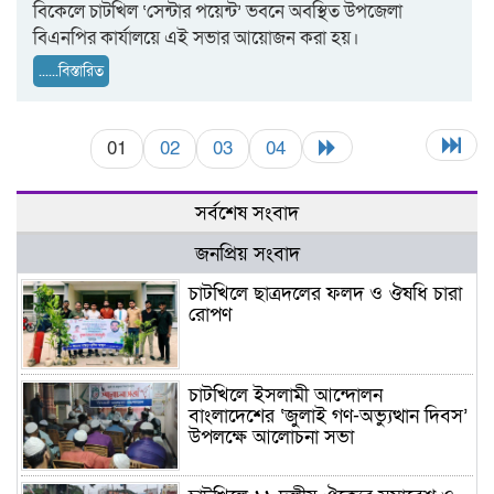
বিকেলে চাটখিল ‘সেন্টার পয়েন্ট’ ভবনে অবস্থিত উপজেলা
বিএনপির কার্যালয়ে এই সভার আয়োজন করা হয়।
......বিস্তারিত
01
02
03
04
সর্বশেষ সংবাদ
জনপ্রিয় সংবাদ
চাটখিলে ছাত্রদলের ফলদ ও ঔষধি চারা
রোপণ
চাটখিলে ইসলামী আন্দোলন
বাংলাদেশের ‘জুলাই গণ-অভ্যুত্থান দিবস’
উপলক্ষে আলোচনা সভা