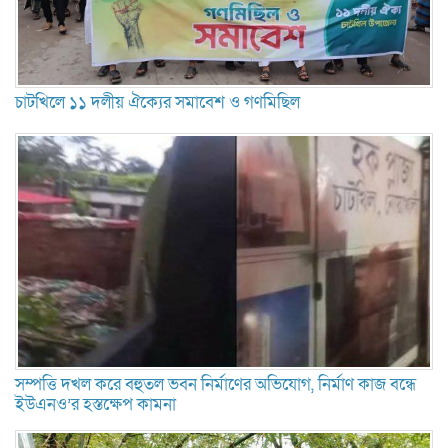
চাটখিলে ১১ দলীয় ঐক্যের সমাবেশ ও গণমিছিল
সম্পত্তি দখল করে বহুতল ভবন নির্মাণের অভিযোগ, নির্মাণ কাজ বন্ধে
ইউএনও’র হস্তক্ষেপ কামনা