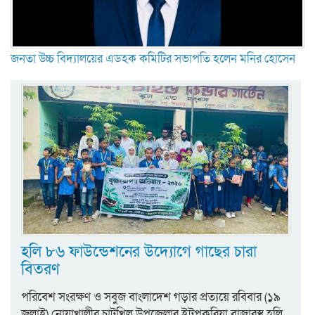
জনতা উচ্চ বিদ্যালয়ের এডহক কমিটির সভাপতি হলেন মনির হোসেন
হলি ৮৬ ফাউন্ডেশনের উদ্যোগে গাছের চারা
বিতরণ
পরিবেশ সংরক্ষণ ও সবুজ বাংলাদেশ গড়ার প্রত্যয়ে রবিবার (১৯
জুলাই) নোয়াখালীর চাটখিল উপজেলার ইটপুকুরিয়া বাজারস্থ হলি