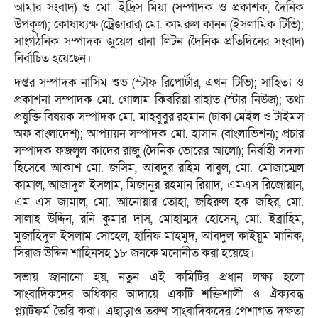
আমার সংবাদ) ও মো. ইদ্রিস মিয়া (সম্পাদক ও প্রকাশক, দৈনিক
উপকূল); কোষাধ্যক্ষ (ট্রেজারার) মো. কামরুল কানন (ইসলামিক টিভি);
সাংগঠনিক সম্পাদক জুয়েল রানা লিটন (দৈনিক প্রতিদিনের সংবাদ)
নির্বাচিত হয়েছেন।
দপ্তর সম্পাদক নাসিম শুভ (স্টাফ রিপোর্টার, এখন টিভি); সাহিত্য ও
প্রকাশনা সম্পাদক মো. গোলাম কিবরিয়া রাহাত (স্টার নিউজ); তথ্য
প্রযুক্তি বিষয়ক সম্পাদক মো. মাহবুবুর রহমান (ঢাকা মেইল ও টাইমস
অফ বাংলাদেশ); আপ্যায়ন সম্পাদক মো. হাসান (বাংলাভিশন); প্রচার
সম্পাদক ফজলুল কাদের রাজু (দৈনিক ভোরের আলো); নির্বাহী সদস্য
হিসেবে আকাশ মো. জসিম, আবদুর রহিম বাবুল, মো. মোজাম্মেল
কামাল, আজাদুল ইসলাম, মিজানুর রহমান রিয়াদ, এমএস রিজোয়ান,
এম এস জামাল, মো. আনোয়ার তোহা, জহিরুল হক জহির, মো.
সালাহ উদ্দিন, রনি কুমার দাস, মোহাম্মদ হোসেন, মো. ইব্রাহিম,
মুজাহিদুল ইসলাম সোহেল, হানিফ মাহমুদ, আবদুল কাইয়ুম মানিক,
সিরাজ উদ্দিন শাহিনসহ ১৮ জনকে মনোনীত করা হয়েছে।
সভায় জানানো হয়, নতুন এই কমিটির প্রধান লক্ষ্য হলো
সাংবাদিকদের অধিকার আদায়ে একটি শক্তিশালী ও ঐক্যবদ্ধ
প্ল্যাটফর্ম তৈরি করা। এছাড়াও তরুণ সাংবাদিকদের পেশাগত দক্ষতা