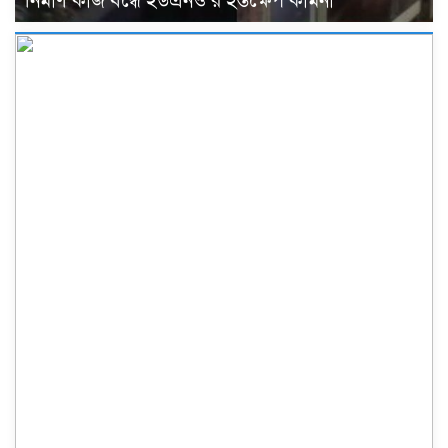
নির্মাণ কাজ বন্ধে ইউএনও’র হস্তক্ষেপ কামনা