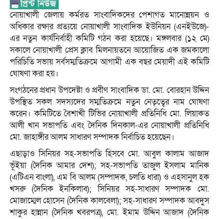
নোয়াখালী জেলায় কর্মরত সাংবাদিকদের পেশাগত মানোন্নয়ন ও
অধিকার রক্ষার প্রত্যয়ে নোয়াখালী সাংবাদিক ইউনিয়ন (এনইউজে)-
এর নতুন কার্যনির্বাহী কমিটি গঠন করা হয়েছে। মঙ্গলবার (১২ মে)
সকালে নোয়াখালী প্রেস ক্লাব মিলনায়তনে আয়োজিত এক জমকালো
পরিচিতি সভায় সর্বসম্মতিক্রমে আগামী এক বছর মেয়াদী এই কমিটি
ঘোষণা করা হয়।
সংগঠনের প্রধান উপদেষ্টা ও প্রবীণ সাংবাদিক ডা. মো. বোরহান উদ্দিন
উপস্থিত সকল সদস্যদের সম্মতিক্রমে নতুন নেতৃত্বের নাম ঘোষণা
করেন। কমিটিতে বৈশাখী টিভির নোয়াখালী প্রতিনিধি মো. লিয়াকত
আলী খান সভাপতি এবং দৈনিক দিনকাল-এর নোয়াখালী প্রতিনিধি
মো. জাহাঙ্গীর আলম সাধারণ সম্পাদক নির্বাচিত হয়েছেন।
এছাড়াও সিনিয়র সহ-সভাপতি হিসবে মো. আবুল কালাম আজাদ
ভূঁইয়া (দৈনিক আমার দেশ); সহ-সভাপতি তাজুল ইসলাম মানিক
(এটিএন বাংলা), এম বি আলম (সম্পাদক, চলতি ধারা) ও এহসানুল হক
খসরু (দৈনিক ইনকিলাব); সিনিয়র সহ-সাধারণ সম্পাদক মো.
মোজাম্মেল হোসেন (দৈনিক কালবেলা); সহ-সাধারণ সম্পাদক আবদুস
শাকুর হান্নান (দৈনিক খবরপত্র), মো. ইমাম উদ্দিন আজাদ (দৈনিক