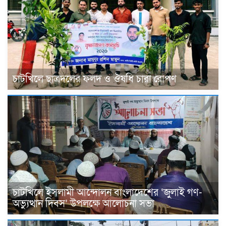
চাটখিলে ছাত্রদলের ফলদ ও ঔষধি চারা রোপণ
চাটখিলে ইসলামী আন্দোলন বাংলাদেশের ‘জুলাই গণ-
অভ্যুত্থান দিবস’ উপলক্ষে আলোচনা সভা