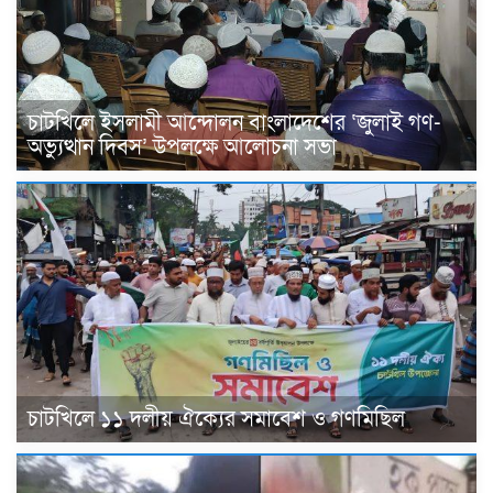
চাটখিলে ইসলামী আন্দোলন বাংলাদেশের ‘জুলাই গণ-
অভ্যুত্থান দিবস’ উপলক্ষে আলোচনা সভা
চাটখিলে ১১ দলীয় ঐক্যের সমাবেশ ও গণমিছিল