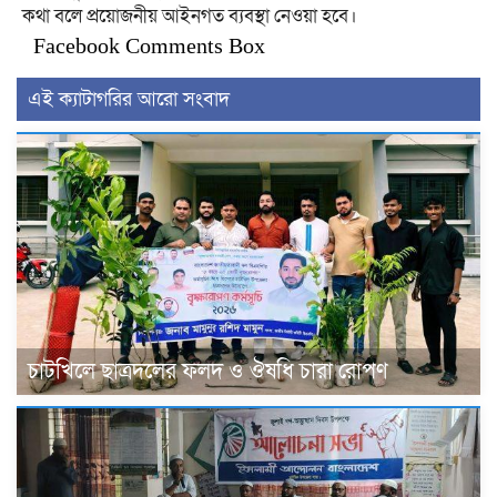
কথা বলে প্রয়োজনীয় আইনগত ব্যবস্থা নেওয়া হবে।
Facebook Comments Box
এই ক্যাটাগরির আরো সংবাদ
চাটখিলে ছাত্রদলের ফলদ ও ঔষধি চারা রোপণ