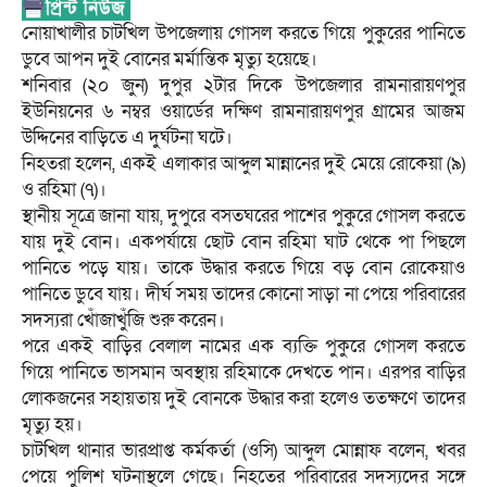
নোয়াখালীর চাটখিল উপজেলায় গোসল করতে গিয়ে পুকুরের পানিতে
ডুবে আপন দুই বোনের মর্মান্তিক মৃত্যু হয়েছে।
শনিবার (২০ জুন) দুপুর ২টার দিকে উপজেলার রামনারায়ণপুর
ইউনিয়নের ৬ নম্বর ওয়ার্ডের দক্ষিণ রামনারায়ণপুর গ্রামের আজম
উদ্দিনের বাড়িতে এ দুর্ঘটনা ঘটে।
নিহতরা হলেন, একই এলাকার আব্দুল মান্নানের দুই মেয়ে রোকেয়া (৯)
ও রহিমা (৭)।
স্থানীয় সূত্রে জানা যায়, দুপুরে বসতঘরের পাশের পুকুরে গোসল করতে
যায় দুই বোন। একপর্যায়ে ছোট বোন রহিমা ঘাট থেকে পা পিছলে
পানিতে পড়ে যায়। তাকে উদ্ধার করতে গিয়ে বড় বোন রোকেয়াও
পানিতে ডুবে যায়। দীর্ঘ সময় তাদের কোনো সাড়া না পেয়ে পরিবারের
সদস্যরা খোঁজাখুঁজি শুরু করেন।
পরে একই বাড়ির বেলাল নামের এক ব্যক্তি পুকুরে গোসল করতে
গিয়ে পানিতে ভাসমান অবস্থায় রহিমাকে দেখতে পান। এরপর বাড়ির
লোকজনের সহায়তায় দুই বোনকে উদ্ধার করা হলেও ততক্ষণে তাদের
মৃত্যু হয়।
চাটখিল থানার ভারপ্রাপ্ত কর্মকর্তা (ওসি) আব্দুল মোন্নাফ বলেন, খবর
পেয়ে পুলিশ ঘটনাস্থলে গেছে। নিহতের পরিবারের সদস্যদের সঙ্গে