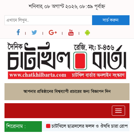
শনিবার, ০৮ অগাস্ট ২০২৬, ০৮:৩৯ পূর্বাহ্ন
সার্চ করুন
Toggle
naviga
শিরোনাম :
চাটখিলে ছাত্রদলের ফলদ ও ঔষধি চারা রোপণ
চাটখিল