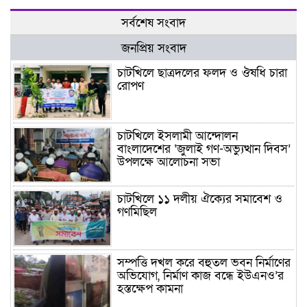
সর্বশেষ সংবাদ
জনপ্রিয় সংবাদ
চাটখিলে ছাত্রদলের ফলদ ও ঔষধি চারা
রোপণ
চাটখিলে ইসলামী আন্দোলন
বাংলাদেশের ‘জুলাই গণ-অভ্যুত্থান দিবস’
উপলক্ষে আলোচনা সভা
চাটখিলে ১১ দলীয় ঐক্যের সমাবেশ ও
গণমিছিল
সম্পত্তি দখল করে বহুতল ভবন নির্মাণের
অভিযোগ, নির্মাণ কাজ বন্ধে ইউএনও’র
হস্তক্ষেপ কামনা