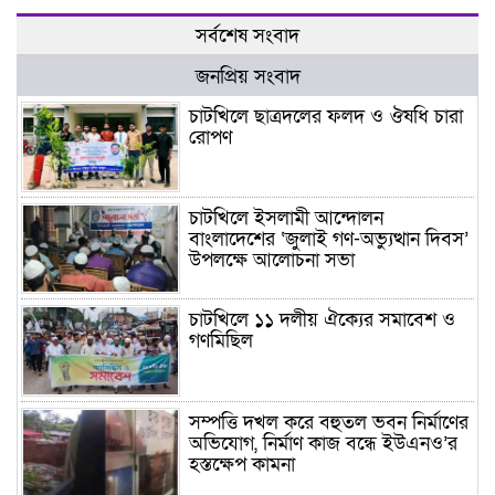
সর্বশেষ সংবাদ
জনপ্রিয় সংবাদ
চাটখিলে ছাত্রদলের ফলদ ও ঔষধি চারা
রোপণ
চাটখিলে ইসলামী আন্দোলন
বাংলাদেশের ‘জুলাই গণ-অভ্যুত্থান দিবস’
উপলক্ষে আলোচনা সভা
চাটখিলে ১১ দলীয় ঐক্যের সমাবেশ ও
গণমিছিল
সম্পত্তি দখল করে বহুতল ভবন নির্মাণের
অভিযোগ, নির্মাণ কাজ বন্ধে ইউএনও’র
হস্তক্ষেপ কামনা