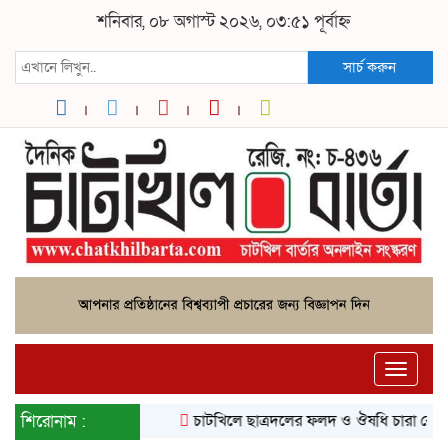
শনিবার, ০৮ অগাস্ট ২০২৬, ০৩:৫১ পূর্বাহ্ন
সার্চ করুন
Toggle
naviga
শিরোনাম :
চাটখিলে ছাত্রদলের ফলদ ও ঔষধি চারা রোপণ