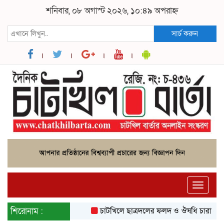
শনিবার, ০৮ অগাস্ট ২০২৬, ১০:৪৯ অপরাহ্ন
সার্চ করুন
Toggle
naviga
শিরোনাম :
চাটখিলে ছাত্রদলের ফলদ ও ঔষধি চারা রোপ