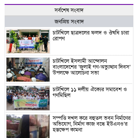
সর্বশেষ সংবাদ
জনপ্রিয় সংবাদ
চাটখিলে ছাত্রদলের ফলদ ও ঔষধি চারা
রোপণ
চাটখিলে ইসলামী আন্দোলন
বাংলাদেশের ‘জুলাই গণ-অভ্যুত্থান দিবস’
উপলক্ষে আলোচনা সভা
চাটখিলে ১১ দলীয় ঐক্যের সমাবেশ ও
গণমিছিল
সম্পত্তি দখল করে বহুতল ভবন নির্মাণের
অভিযোগ, নির্মাণ কাজ বন্ধে ইউএনও’র
হস্তক্ষেপ কামনা