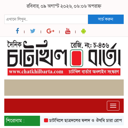
রবিবার, ০৯ অগাস্ট ২০২৬, ০৬:০৬ অপরাহ্ন
সার্চ করুন
Toggle
naviga
শিরোনাম :
চাটখিলে ছাত্রদলের ফলদ ও ঔষধি চারা রোপণ
চাটখিল