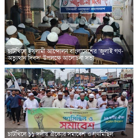
চাটখিলে ইসলামী আন্দোলন বাংলাদেশের ‘জুলাই গণ-
অভ্যুত্থান দিবস’ উপলক্ষে আলোচনা সভা
চাটখিলে ১১ দলীয় ঐক্যের সমাবেশ ও গণমিছিল