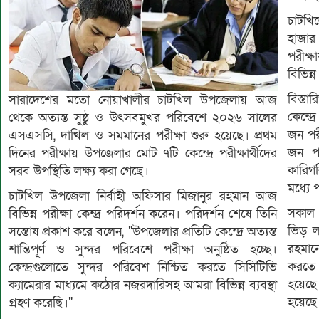
চাটখি
হাজার
পরীক্ষ
বিভিন্
বিস্ত
সারাদেশের মতো নোয়াখালীর চাটখিল উপজেলায় আজ
কেন্দ্
থেকে অত্যন্ত সুষ্ঠু ও উৎসবমুখর পরিবেশে ২০২৬ সালের
জন পরী
এসএসসি, দাখিল ও সমমানের পরীক্ষা শুরু হয়েছে। প্রথম
জন পর
দিনের পরীক্ষায় উপজেলার মোট ৭টি কেন্দ্রে পরীক্ষার্থীদের
কারিগর
সরব উপস্থিতি লক্ষ্য করা গেছে।
মধ্যে
চাটখিল উপজেলা নির্বাহী অফিসার মিজানুর রহমান আজ
সকাল 
বিভিন্ন পরীক্ষা কেন্দ্র পরিদর্শন করেন। পরিদর্শন শেষে তিনি
ভিড় ল
সন্তোষ প্রকাশ করে বলেন, "উপজেলার প্রতিটি কেন্দ্রে অত্যন্ত
রহমানের
শান্তিপূর্ণ ও সুন্দর পরিবেশে পরীক্ষা অনুষ্ঠিত হচ্ছে।
করতে প
কেন্দ্রগুলোতে সুন্দর পরিবেশ নিশ্চিত করতে সিসিটিভি
হয়েছে।
ক্যামেরার মাধ্যমে কঠোর নজরদারিসহ আমরা বিভিন্ন ব্যবস্থা
হয়েছে
গ্রহণ করেছি।"